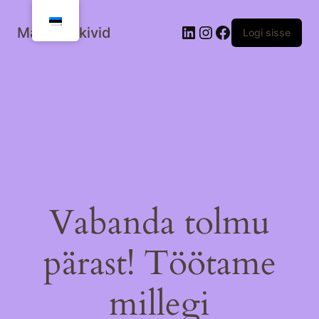
Mälestuskivid
Logi sisse
Vabanda tolmu
pärast! Töötame
millegi